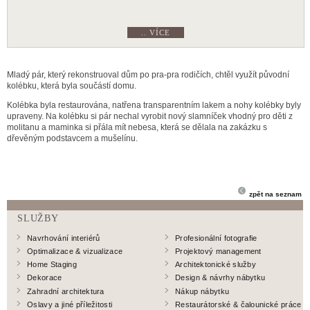
.. VÍCE
Mladý pár, který rekonstruoval dům po pra-pra rodičích, chtěl využít původní
kolébku, která byla součástí domu.
Kolébka byla restaurována, natřena transparentním lakem a nohy kolébky byly
upraveny. Na kolébku si pár nechal vyrobit nový slamníček vhodný pro děti z
molitanu a maminka si přála mít nebesa, která se dělala na zakázku s
dřevěným podstavcem a mušelínu.
zpět na seznam
SLUŽBY
Navrhování interiérů
Profesionální fotografie
Optimalizace & vizualizace
Projektový management
Home Staging
Architektonické služby
Dekorace
Design & návrhy nábytku
Zahradní architektura
Nákup nábytku
Oslavy a jiné příležitosti
Restaurátorské & čalounické práce